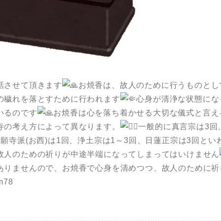
話させて頂きます
お焼香は、故人のために行うものとし
の穢れを落とすために行われます
心身が清浄な状態にな
いるのです
お焼香は心を落ち着かせる大切な儀式と言え
寺の考え方によって異なります。
一般的に真言宗は3回
願寺派(お西)は1回、浄土宗は1～3回、日蓮正宗は3回と
故人のための祈りが中途半端になってしまってはいけません
ありませんので、お焼香で心身を清めつつ、故人のために祈
vm78