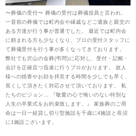
〜葬儀の受付〜 葬儀の受付は葬儀役員と言われ、
一昔前の葬儀では町内会や縁戚などご遺族と親交の
ある方達が行う事が普通でした。 最近では町内会
に頼まれる方も少なくなり、プロの受付スタッフに
て葬儀受付を行う事が多くなってきております。
弊社でも沢山の会葬(弔問)に応対し、受付・記帳・
会計を正確且つ迅速に行うプロがおります。 故人
様への焼香やお顔を拝見する時間を少しでも早く、
長くして頂きたく対応させて頂いております。 私
たちのビジョン… 『敬愛の心で悔いのない特別な
人生の卒業式をお約束致します。』 家族葬のご用
命は一日一組貸し切り型施設を千歳に4施設と長沼
に1施設ございます。