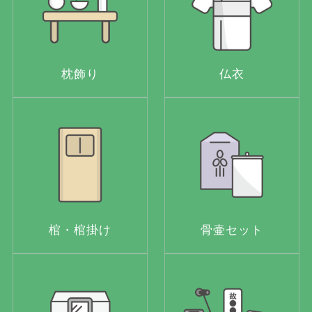
枕飾り
仏衣
棺・棺掛け
骨壷セット