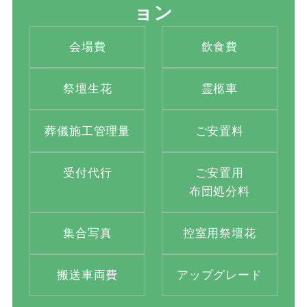
ョン
会場費
飲食費
祭壇生花
霊柩車
葬儀施工管理量
ご安置料
受付代行
ご安置用
布団処分料
集合写真
控室用祭壇花
搬送車両費
アップグレード