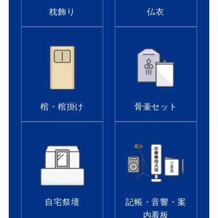
枕飾り
仏衣
棺・棺掛け
骨壷セット
自宅祭壇
記帳・音響・案
内看板