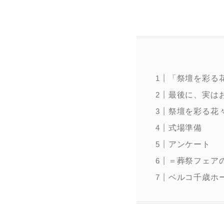
「祭壇を彩る
最後に、実は
祭壇を彩る花
式場準備
アンケート
＝葬祭フェア
ベルコ千歳ホ