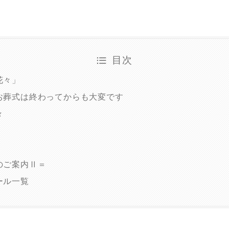
目次
花々」
お葬式は終わってからも大変です
々
のご案内Ⅱ＝
ール一覧