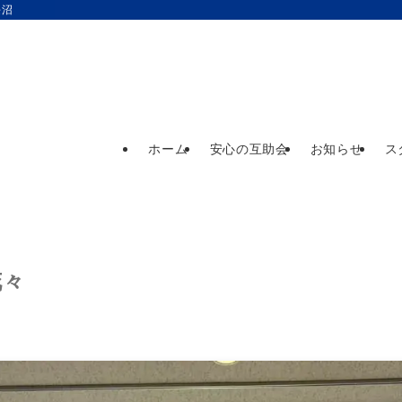
長沼
ホーム
安心の互助会
お知らせ
ス
花々