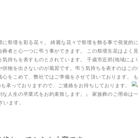
際に祭壇を彩る花々。 綺麗な花々で祭壇を飾る事で視覚的
会葬者と心一つに弔う事ができます。 この祭壇生花はよく
う気持ちを表すものとされています。 千歳市近郊(地域によ
や供物を出さないのが風習です。弔う気持ちを表すのはこの
真心をこめて、弊社ではご準備をさせて頂いております。 
ど)も承っておりますので、ご連絡をお待ちしております。
別な人生の卒業式をお約束致します。』 家族葬のご用命は
ざいます。