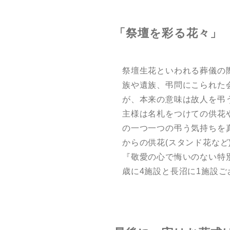
「祭壇を彩る花々」
祭壇生花といわれる葬儀の
族や遺族、弔問にこられた
が、本来の意味は故人を弔
主様は名札をつけての供花
の一つ一つの弔う気持ちを
からの供花(スタンド花な
『敬愛の心で悔いのない特
歳に4施設と長沼に1施設ご