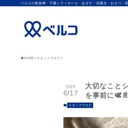
ベルコの家族葬・千歳シティホール・あずさ・向陽台・おさつ・
HOME
スタッフブログ
大切なこと
2025
6/17
を事前に🕊️
スタッフブログ