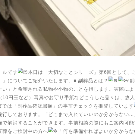
ールです
本日は「大切なことシリーズ」第6回として、
）」についてご紹介いたします。■ 副葬品とは？
副
たい」と希望される私物や小物のことを指します。実際によ
（10円玉など）写真やお守り手紙などこうした品々は、故
歳市では「副葬品確認書類」の事前チェックを推奨しています
発行しております。「どこまで入れていいのか分からない…
類で解消することができます。事前相談の際にもご案内可能
直葬をご検討中の方へ
「何を準備すればよいか分からな