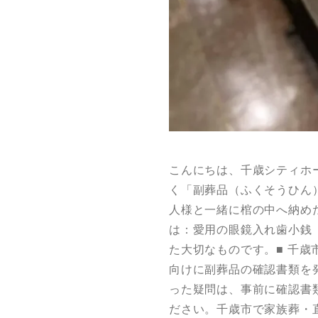
こんにちは、千歳シティホ
く「副葬品（ふくそうひん
人様と一緒に棺の中へ納め
は：愛用の眼鏡入れ歯小銭
た大切なものです。■ 千
向けに副葬品の確認書類を
った疑問は、事前に確認書
ださい。千歳市で家族葬・