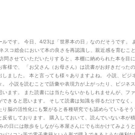
ルです。 今日、4/23は「世界本の日」なのだそうです。
たユネスコ総会において本の良さを再認識し、親近感を育むこ
に訪問させていただいたりすると、本棚に納められた本を目に
お客様で、 「お父さん（お母さん）は読書がお好きだったの
出しました。 本と言っても様々ありますよね。 小説、ビジ
々。 小説を読むことで語彙や表現力が上がったり、ビジネ
思います。 また読書には当たらないかもしれませんが、フ
ができると思います。 そして読書は知識を得るだけでなく
たり脳の活性化にも繋がると各種研究でも認めらているそう
と反省しております。 購入しておいて、読んでいない本が積
休みの日には散歩をしながら本屋さんにでも出かけてみようと
やパソコン等で電子書籍という形で購入できるような便利な