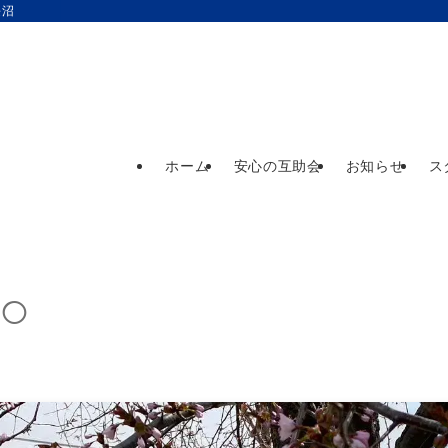
長沼
ホーム
安心の互助会
お知らせ
ス
日◯