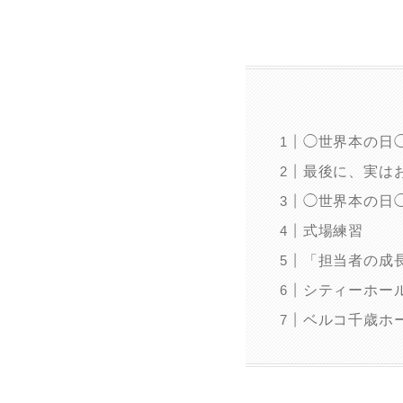
◯世界本の日
最後に、実は
◯世界本の日
式場練習
「担当者の成
シティーホー
ベルコ千歳ホ