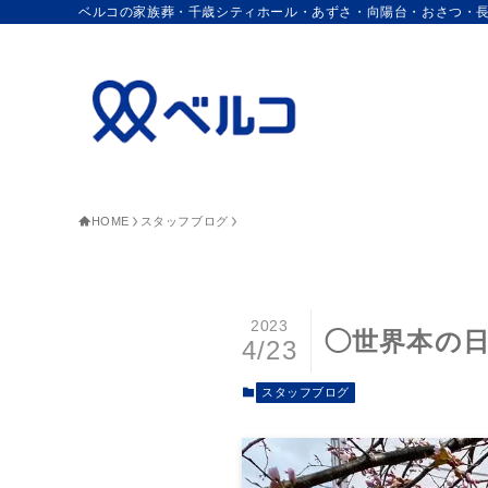
ベルコの家族葬・千歳シティホール・あずさ・向陽台・おさつ・
HOME
スタッフブログ
2023
◯世界本の
4/23
スタッフブログ