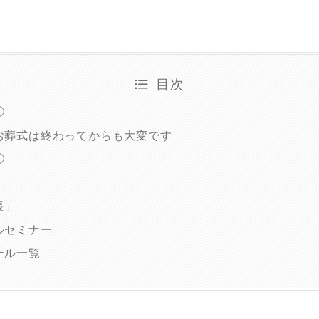
目次
◯
お葬式は終わってからも大変です
◯
長」
ルセミナー
ール一覧