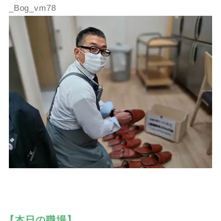
_Bog_vm78
【本日の職場】