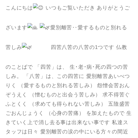
こんにちは
いつもご覧いただき ありがとうご
ざいます
愛別離苦‥愛するものと別れる
苦しみ
四苦八苦の八苦の1つです 仏教
のことばで 「四苦」は、 生･老･病･死の四つの苦
しみ。 「八苦」は、この四苦に 愛別離苦あいべつ
りく （愛するものと別れる苦しみ） 怨憎会苦おん
ぞうえく （憎むものと出会う苦しみ） 求不得苦ぐ
ふとくく （求めても得られない苦しみ） 五陰盛苦
ごおんじょうく （心身の苦痛） を加えたもので 生
きていく上で消し去る事は出来ない事です 私達ス
タッフは日々 愛別離苦の涙の中にいる方々の間近