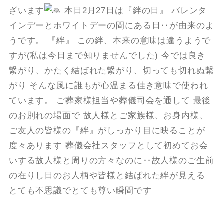
ざいます
本日2月27日は『絆の日』 バレンタ
インデーとホワイトデーの間にある日‥が由来のよ
うです。 『絆』 この絆、本来の意味は違うようで
すが(私は今日まで知りませんでした) 今では良き
繋がり、かたく結ばれた繋がり、切っても切れぬ繋
がり そんな風に誰もが心温まる佳き意味で使われ
ています。 ご葬家様担当や葬儀司会を通して 最後
のお別れの場面で 故人様とご家族様、お身内様、
ご友人の皆様の『絆』がしっかり目に映ることが
度々あります 葬儀会社スタッフとして初めてお会
いする故人様と周りの方々なのに‥故人様のご生前
の在りし日のお人柄や皆様と結ばれた絆が見える
とても不思議でとても尊い瞬間です