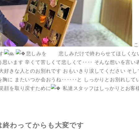
こ
す
悲しみを 悲しみだけで終わらせてほしくな
う思います 辛くて苦しくて悲しくて‥‥ そんな想いを言い
大好きな人とのお別れです おもいきり涙してください そし
を胸に またいつか会おうね‥‥‥と しっかりとお別れして
を取り戻すために
私達スタッフはしっかりとお客
は終わってからも大変です