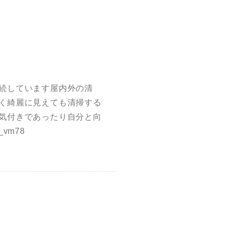
続しています屋内外の清
く綺麗に見えても清掃する
気付きであったり自分と向
vm78