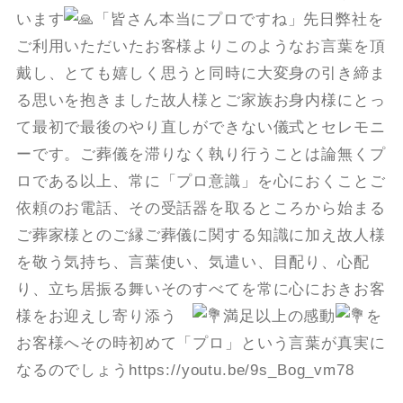
います
「皆さん本当にプロですね」先日弊社を
ご利用いただいたお客様よりこのようなお言葉を頂
戴し、とても嬉しく思うと同時に大変身の引き締ま
る思いを抱きました故人様とご家族お身内様にとっ
て最初で最後のやり直しができない儀式とセレモニ
ーです。ご葬儀を滞りなく執り行うことは論無くプ
ロである以上、常に「プロ意識」を心におくことご
依頼のお電話、その受話器を取るところから始まる
ご葬家様とのご縁ご葬儀に関する知識に加え故人様
を敬う気持ち、言葉使い、気遣い、目配り、心配
り、立ち居振る舞いそのすべてを常に心におきお客
様をお迎えし寄り添う
満足以上の感動
を
お客様へその時初めて「プロ」という言葉が真実に
なるのでしょうhttps://youtu.be/9s_Bog_vm78