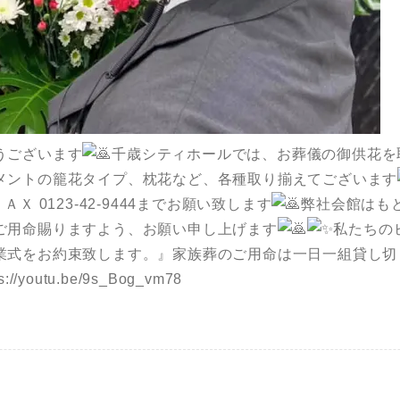
うございます
千歳シティホールでは、お葬儀の御供花を
メントの籠花タイプ、枕花など、各種取り揃えてございます
4ＦＡＸ 0123-42-9444までお願い致します
弊社会館はも
ご用命賜りますよう、お願い申し上げます
私たちの
業式をお約束致します。』家族葬のご用命は一日一組貸し切
youtu.be/9s_Bog_vm78