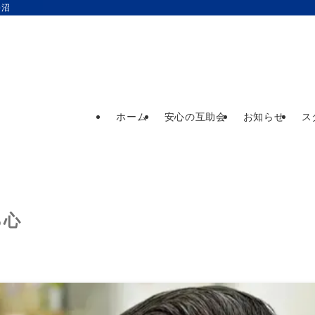
長沼
ホーム
安心の互助会
お知らせ
ス
る心