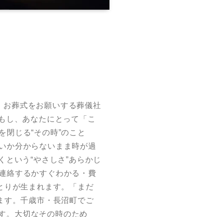
、お葬式をお願いする葬儀社
にもし、あなたにとって「こ
閉じる“その時”のこと
いか分からないまま時が過
くという“やさしさ”あらかじ
連絡するかすぐわかる・費
とりが生まれます。「まだ
ます。千歳市・長沼町でご
す。大切なその時のため