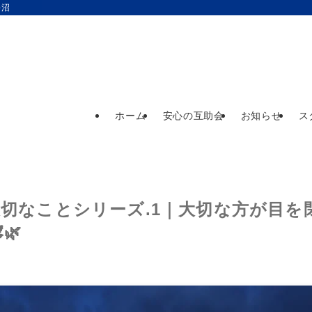
長沼
ホーム
安心の互助会
お知らせ
ス
切なことシリーズ.1｜大切な方が目を
🌿