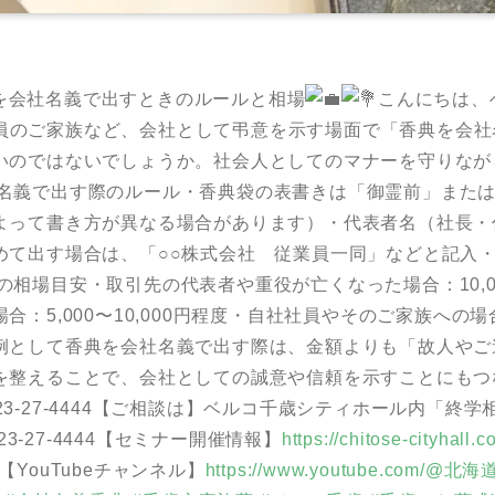
を会社名義で出すときのルールと相場
こんにちは、
員のご家族など、会社として弔意を示す場面で「香典を会社
いのではないでしょうか。社会人としてのマナーを守りなが
名義で出す際のルール・香典袋の表書きは「御霊前」または
よって書き方が異なる場合があります）・代表者名（社長・
めて出す場合は、「○○株式会社 従業員一同」などと記入
の相場目安・取引先の代表者や重役が亡くなった場合：10,00
5,000〜10,000円程度・自社社員やそのご家族への場合：3
例として香典を会社名義で出す際は、金額よりも「故人やご
を整えることで、会社としての誠意や信頼を示すことにもつ
123-27-4444【ご相談は】ベルコ千歳シティホール内「終
23-27-4444【セミナー開催情報】
https://chitose-cityhall.
【YouTubeチャンネル】
https://www.youtube.co