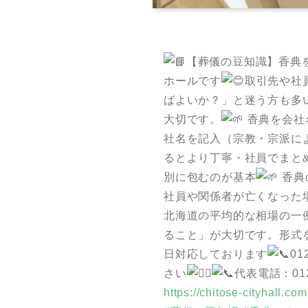
【葬儀の豆知識】香典
ホールです
取引先や社
ばよいか？」と迷う方も多
大切です。
香典を会社
社名を記入（宗教・宗派に
るとより丁寧・社員でまと
別に包むのが基本
香典
社員や関係者が亡くなった場合：
北海道の平均的な相場の一
ること」が大切です。形式
日対応しております
0
さい
代表電話：01
https://chitose-cityhall.com