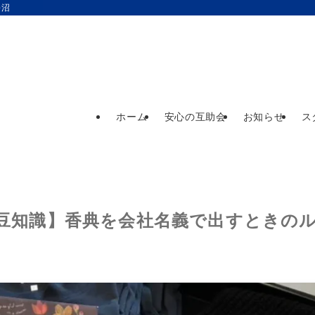
長沼
ホーム
安心の互助会
お知らせ
ス
の豆知識】香典を会社名義で出すときのルー