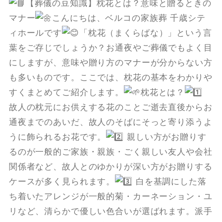
【葬儀の豆知識】枕花とは？意味と贈るときの
マナー
こんにちは、ベルコの家族葬 千歳シテ
ィホールです
「枕花（まくらばな）」という言
葉をご存じでしょうか？お通夜やご葬儀でもよく目
にしますが、意味や贈り方のマナーが分からない方
も多いものです。ここでは、枕花の基本をわかりや
すくまとめてご紹介します。
枕花とは？
故人の枕元にお供えする花のことご逝去直後からお
通夜までのあいだ、故人のそばにそっと寄り添うよ
うに飾られるお花です。
親しい方がお贈りす
るのが一般的ご家族・親族・ごく親しい友人や会社
関係者など、故人とのゆかりが深い方がお贈りする
ケースが多く見られます。
白を基調にした落
ち着いたアレンジが一般的菊・カーネーション・ユ
リなど、清らかで優しい色合いが選ばれます。派手