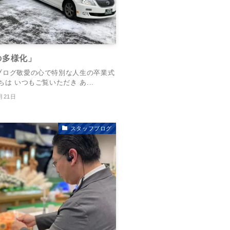
の多様化」
ブログ敬愛の心で特別な人生の卒業式
ちは いつもご覧いただき あ...
月21日
スタッフブログ