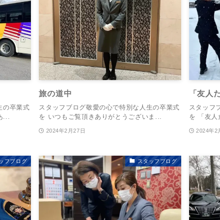
旅の道中
「友人
生の卒業式
スタッフブログ敬愛の心で特別な人生の卒業式
スタッフ
..
を いつもご覧頂きありがとうございま...
を 「友人
2024年2月27日
2024年2
ッフブログ
スタッフブログ