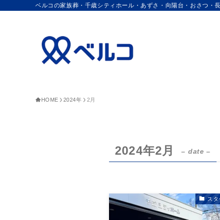
ベルコの家族葬・千歳シティホール・あずさ・向陽台・おさつ・
HOME
2024年
2月
2024年2月
– date –
スタ