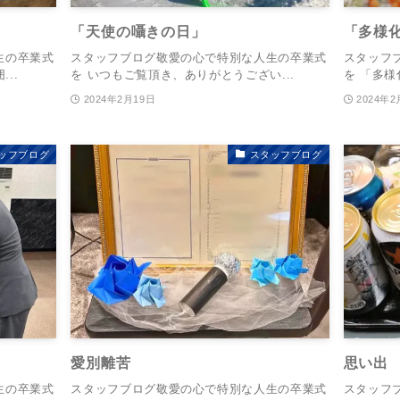
「天使の囁きの日」
「多様
生の卒業式
スタッフブログ敬愛の心で特別な人生の卒業式
スタッフ
..
を いつもご覧頂き、ありがとうござい...
を 「多様
2024年2月19日
2024年2
ッフブログ
スタッフブログ
愛別離苦
思い出
生の卒業式
スタッフブログ敬愛の心で特別な人生の卒業式
スタッフ