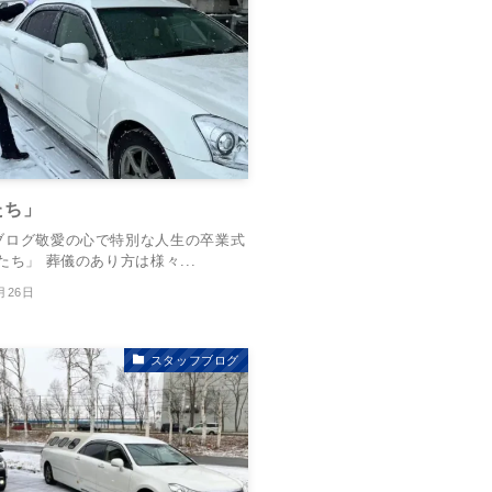
たち」
ブログ敬愛の心で特別な人生の卒業式
たち」 葬儀のあり方は様々...
月26日
スタッフブログ